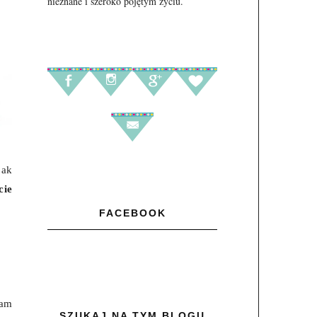
nieznane i szeroko pojętym życiu.
jak
cie
FACEBOOK
nam
SZUKAJ NA TYM BLOGU