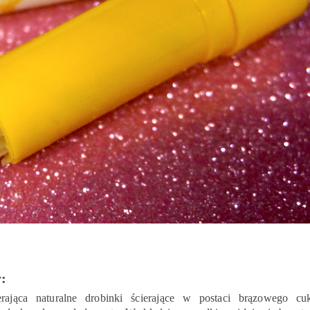
:
ająca naturalne drobinki ścierające w postaci brązowego cu