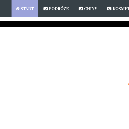
START
PODRÓŻE
CHINY
KOSMET