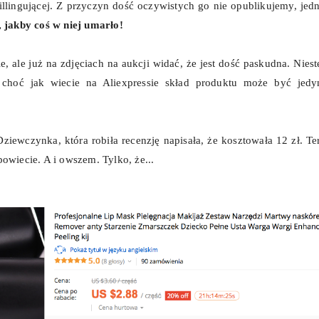
illingującej. Z przyczyn dość oczywistych go nie opublikujemy, jed
 jakby coś w niej umarło!
 ale już na zdjęciach na aukcji widać, że jest dość paskudna. Niest
choć jak wiecie na Aliexpressie skład produktu może być jedy
iewczynka, która robiła recenzję napisała, że kosztowała 12 zł. Te
powiecie. A i owszem. Tylko, że...