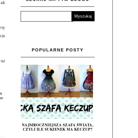
nak
ety
nie
POPULARNE POSTY
raz
NAJMROCZNIEJSZA SZAFA ŚWIATA,
CZYLI ILE SUKIENEK MA KECZUP?