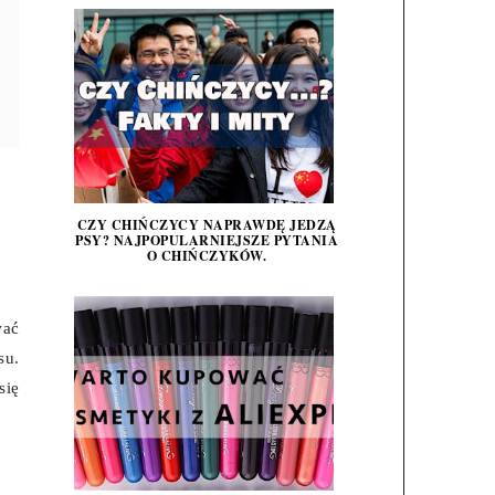
CZY CHIŃCZYCY NAPRAWDĘ JEDZĄ
PSY? NAJPOPULARNIEJSZE PYTANIA
O CHIŃCZYKÓW.
wać
su.
się